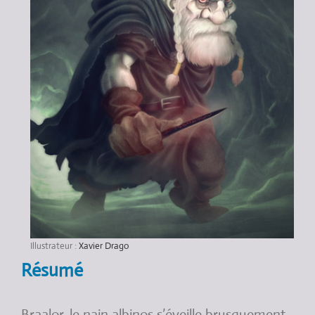
Illustrateur :
Xavier Drago
Résumé
Braalor, le nain albinos s’éveille brusquement