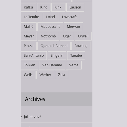
Kafka
King
Kiriki
Larsson
Le Tendre
Loisel
Lovecraft
Mallié
Maupassant
Merwan
Meyer
Nothomb
Oger
Orwell
Plossu
Querouil-Bruneel
Rowling
San-Antonio
Singelin
Tanabe
Tolkien
Van Hamme
Verne
Wells
Werber
Zola
Archives
juillet 2026