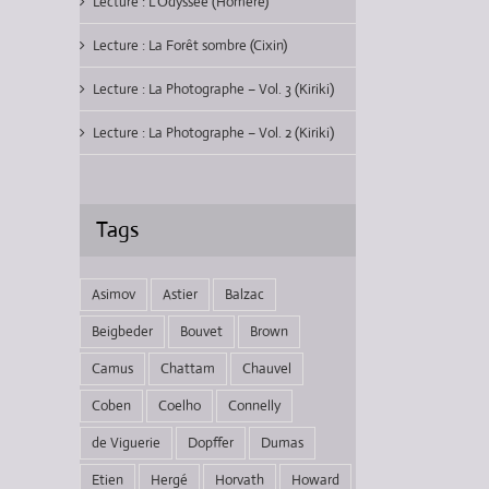
Lecture : L’Odyssée (Homère)
Lecture : La Forêt sombre (Cixin)
Lecture : La Photographe – Vol. 3 (Kiriki)
Lecture : La Photographe – Vol. 2 (Kiriki)
Tags
Asimov
Astier
Balzac
Beigbeder
Bouvet
Brown
Camus
Chattam
Chauvel
Coben
Coelho
Connelly
de Viguerie
Dopffer
Dumas
Etien
Hergé
Horvath
Howard