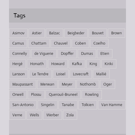
Tags
Asimov
Astier
Balzac
Beigbeder
Bouvet
Brown
Camus
Chattam
Chauvel
Coben
Coelho
Connelly
de Viguerie
Dopffer
Dumas
Etien
Hergé
Horvath
Howard
Kafka
King
Kiriki
Larsson
Le Tendre
Loisel
Lovecraft
Mallié
Maupassant
Merwan
Meyer
Nothomb
Oger
Orwell
Plossu
Querouil-Bruneel
Rowling
San-Antonio
Singelin
Tanabe
Tolkien
Van Hamme
Verne
Wells
Werber
Zola