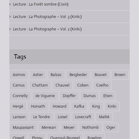
Lecture : La Forêt sombre (Cixin)
Lecture : La Photographe – Vol. 3 (Kiriki)
Lecture : La Photographe – Vol. 2 (Kiriki)
Tags
Asimov
Astier
Balzac
Beigbeder
Bouvet
Brown
Camus
Chattam
Chauvel
Coben
Coelho
Connelly
de Viguerie
Dopffer
Dumas
Etien
Hergé
Horvath
Howard
Kafka
King
Kiriki
Larsson
Le Tendre
Loisel
Lovecraft
Mallié
Maupassant
Merwan
Meyer
Nothomb
Oger
Orwell
Plossu
Querouil-Bruneel
Rowling