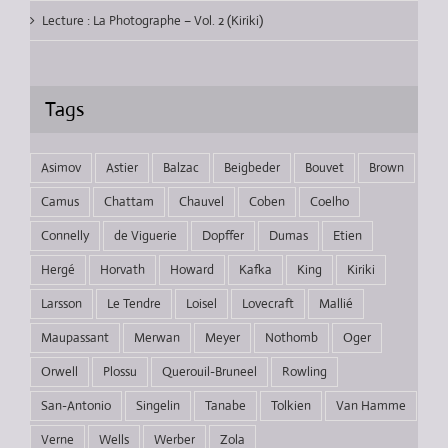
Lecture : La Photographe – Vol. 2 (Kiriki)
Tags
Asimov
Astier
Balzac
Beigbeder
Bouvet
Brown
Camus
Chattam
Chauvel
Coben
Coelho
Connelly
de Viguerie
Dopffer
Dumas
Etien
Hergé
Horvath
Howard
Kafka
King
Kiriki
Larsson
Le Tendre
Loisel
Lovecraft
Mallié
Maupassant
Merwan
Meyer
Nothomb
Oger
Orwell
Plossu
Querouil-Bruneel
Rowling
San-Antonio
Singelin
Tanabe
Tolkien
Van Hamme
Verne
Wells
Werber
Zola