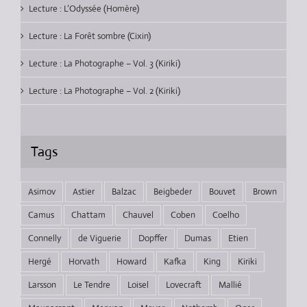
Lecture : L’Odyssée (Homère)
Lecture : La Forêt sombre (Cixin)
Lecture : La Photographe – Vol. 3 (Kiriki)
Lecture : La Photographe – Vol. 2 (Kiriki)
Tags
Asimov
Astier
Balzac
Beigbeder
Bouvet
Brown
Camus
Chattam
Chauvel
Coben
Coelho
Connelly
de Viguerie
Dopffer
Dumas
Etien
Hergé
Horvath
Howard
Kafka
King
Kiriki
Larsson
Le Tendre
Loisel
Lovecraft
Mallié