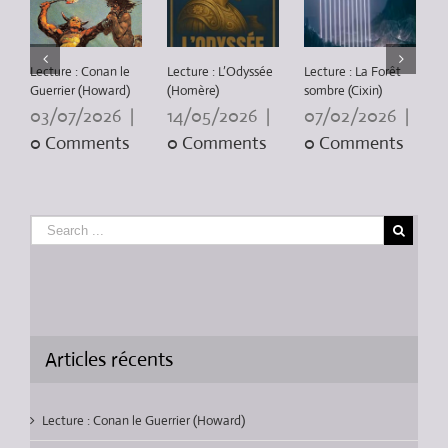
Lecture : Conan le
Lecture : L’Odyssée
Lecture : La Forêt
L
Guerrier (Howard)
(Homère)
sombre (Cixin)
P
3
03/07/2026
|
14/05/2026
|
07/02/2026
|
0 Comments
0 Comments
0 Comments
Articles récents
Lecture : Conan le Guerrier (Howard)