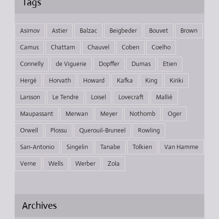
Tags
Asimov
Astier
Balzac
Beigbeder
Bouvet
Brown
Camus
Chattam
Chauvel
Coben
Coelho
Connelly
de Viguerie
Dopffer
Dumas
Etien
Hergé
Horvath
Howard
Kafka
King
Kiriki
Larsson
Le Tendre
Loisel
Lovecraft
Mallié
Maupassant
Merwan
Meyer
Nothomb
Oger
Orwell
Plossu
Querouil-Bruneel
Rowling
San-Antonio
Singelin
Tanabe
Tolkien
Van Hamme
Verne
Wells
Werber
Zola
Archives