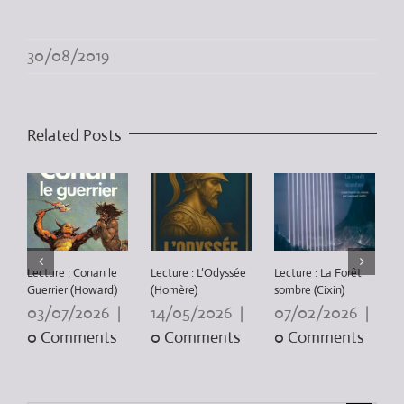
30/08/2019
Related Posts
Lecture : Conan le
Lecture : L’Odyssée
Lecture : La Forêt
L
Guerrier (Howard)
(Homère)
sombre (Cixin)
P
3
03/07/2026
|
14/05/2026
|
07/02/2026
|
0 Comments
0 Comments
0 Comments