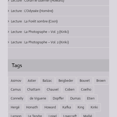
Lecture : Conan le Guerrier (Howard)
Lecture : L’Odyssée (Homère)
Lecture : La Forêt sombre (Cixin)
Lecture : La Photographe – Vol. 3 (Kiriki)
Lecture : La Photographe – Vol. 2 (Kiriki)
Tags
Asimov
Astier
Balzac
Beigbeder
Bouvet
Brown
Camus
Chattam
Chauvel
Coben
Coelho
Connelly
de Viguerie
Dopffer
Dumas
Etien
Hergé
Horvath
Howard
Kafka
King
Kiriki
Larsson
Le Tendre
Loisel
Lovecraft
Mallié