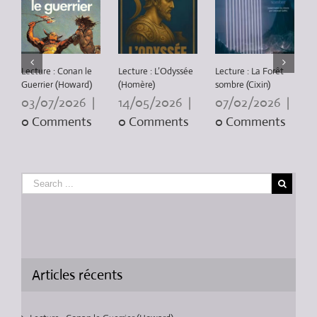
Lecture : Conan le
Lecture : L’Odyssée
Lecture : La Forêt
L
Guerrier (Howard)
(Homère)
sombre (Cixin)
P
3
03/07/2026
|
14/05/2026
|
07/02/2026
|
0 Comments
0 Comments
0 Comments
Articles récents