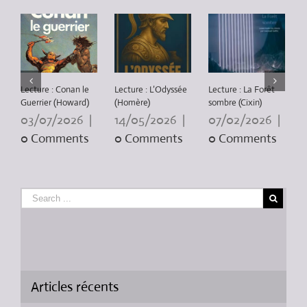
Lecture : Conan le
Lecture : L’Odyssée
Lecture : La Forêt
L
Guerrier (Howard)
(Homère)
sombre (Cixin)
P
3
03/07/2026
|
14/05/2026
|
07/02/2026
|
0 Comments
0 Comments
0 Comments
Articles récents