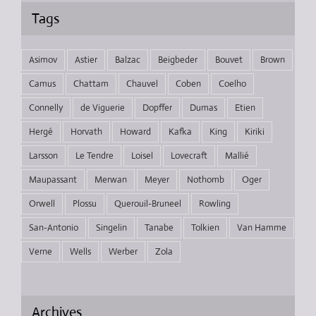
Tags
Asimov
Astier
Balzac
Beigbeder
Bouvet
Brown
Camus
Chattam
Chauvel
Coben
Coelho
Connelly
de Viguerie
Dopffer
Dumas
Etien
Hergé
Horvath
Howard
Kafka
King
Kiriki
Larsson
Le Tendre
Loisel
Lovecraft
Mallié
Maupassant
Merwan
Meyer
Nothomb
Oger
Orwell
Plossu
Querouil-Bruneel
Rowling
San-Antonio
Singelin
Tanabe
Tolkien
Van Hamme
Verne
Wells
Werber
Zola
Archives