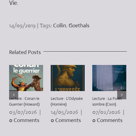
Vie
.
14/09/2019
|
Tags:
Collin
,
Goethals
Related Posts
Lecture : Conan le
Lecture : L’Odyssée
Lecture : La Forêt
L
Guerrier (Howard)
(Homère)
sombre (Cixin)
P
3
03/07/2026
|
14/05/2026
|
07/02/2026
|
0 Comments
0 Comments
0 Comments