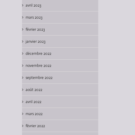
avril 2023
mars 2023
février 2023
janvier 2023
Lecture : La Photographe – Vol.
Lecture : La Photographe – Vol.
Lectur
2 (Kiriki)
1 (Kiriki)
(Sillor
décembre 2022
25/01/2026
|
0
10/01/2026
|
0
26/
Comments
Comments
Com
novembre 2022
septembre 2022
août 2022
avril 2022
mars 2022
février 2022