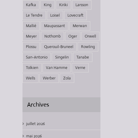
Kafka
King
Kiriki
Larsson
Le Tendre
Loisel
Lovecraft
Mallié
Maupassant
Merwan
Meyer
Nothomb
Oger
Orwell
Plossu
Querouil-Bruneel
Rowling
San-Antonio
Singelin
Tanabe
Tolkien
Van Hamme
Verne
Wells
Werber
Zola
Archives
juillet 2026
mai 2026