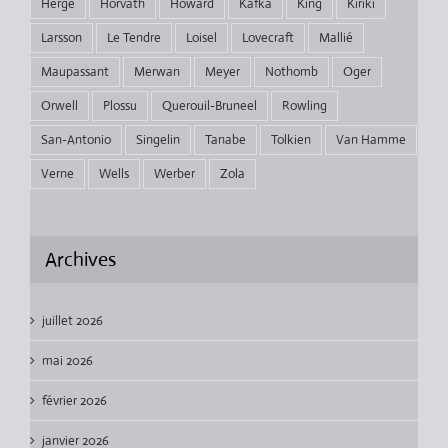
Hergé
Horvath
Howard
Kafka
King
Kiriki
Larsson
Le Tendre
Loisel
Lovecraft
Mallié
Maupassant
Merwan
Meyer
Nothomb
Oger
Orwell
Plossu
Querouil-Bruneel
Rowling
San-Antonio
Singelin
Tanabe
Tolkien
Van Hamme
Verne
Wells
Werber
Zola
Archives
juillet 2026
mai 2026
février 2026
janvier 2026