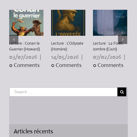
Lecture : Conan le
Lecture : L’Odyssée
Lecture : La Forêt
L
Guerrier (Howard)
(Homère)
sombre (Cixin)
P
3
03/07/2026
|
14/05/2026
|
07/02/2026
|
0 Comments
0 Comments
0 Comments
Articles récents