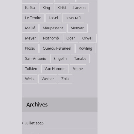
Kafka
King
Kiriki
Larsson
Le Tendre
Loisel
Lovecraft
Mallié
Maupassant
Merwan
Meyer
Nothomb
Oger
Orwell
Plossu
Querouil-Bruneel
Rowling
San-Antonio
Singelin
Tanabe
Tolkien
Van Hamme
Verne
Wells
Werber
Zola
Archives
juillet 2026