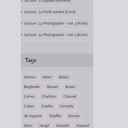
Lecture : L’Odyssée (Homère)
Lecture : La Forêt sombre (Cixin)
Lecture : La Photographe – Vol. 3 (Kiriki)
Lecture : La Photographe – Vol. 2 (Kiriki)
Tags
Asimov
Astier
Balzac
Beigbeder
Bouvet
Brown
Camus
Chattam
Chauvel
Coben
Coelho
Connelly
de Viguerie
Dopffer
Dumas
Etien
Hergé
Horvath
Howard