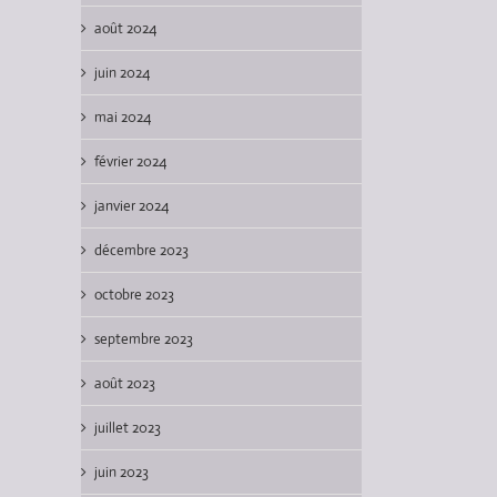
août 2024
juin 2024
mai 2024
février 2024
janvier 2024
décembre 2023
octobre 2023
Lecture : La Photographe – Vol.
Lecture : La Photographe – Vol.
Lectur
2 (Kiriki)
1 (Kiriki)
(Sillor
septembre 2023
25/01/2026
|
0
10/01/2026
|
0
26/
Comments
Comments
Com
août 2023
juillet 2023
juin 2023