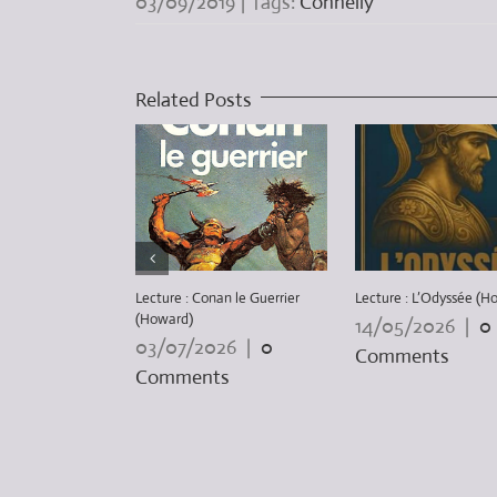
03/09/2019
|
Tags:
Connelly
Related Posts
Lecture : Conan le Guerrier
Lecture : L’Odyssée (H
(Howard)
14/05/2026
|
0
03/07/2026
|
0
Comments
Comments