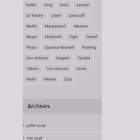
Kafka
King
Kiriki
Larsson
Le Tendre
Loisel
Lovecraft
Mallié
Maupassant
Merwan
Meyer
Nothomb
Oger
Orwell
Plossu
Querouil-Bruneel
Rowling
San-Antonio
Singelin
Tanabe
Tolkien
Van Hamme
Verne
Wells
Werber
Zola
Archives
juillet 2026
mai 2026