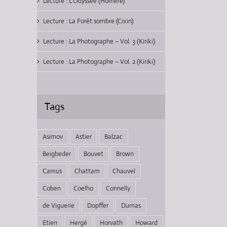
Lecture : L’Odyssée (Homère)
Lecture : La Forêt sombre (Cixin)
Lecture : La Photographe – Vol. 3 (Kiriki)
Lecture : La Photographe – Vol. 2 (Kiriki)
Tags
Asimov
Astier
Balzac
Beigbeder
Bouvet
Brown
Camus
Chattam
Chauvel
Coben
Coelho
Connelly
de Viguerie
Dopffer
Dumas
Etien
Hergé
Horvath
Howard