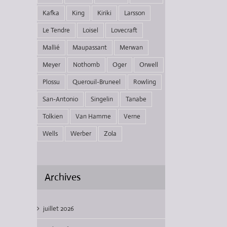
Kafka
King
Kiriki
Larsson
Le Tendre
Loisel
Lovecraft
Mallié
Maupassant
Merwan
Meyer
Nothomb
Oger
Orwell
Plossu
Querouil-Bruneel
Rowling
San-Antonio
Singelin
Tanabe
Tolkien
Van Hamme
Verne
Wells
Werber
Zola
Archives
juillet 2026