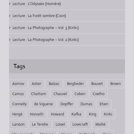
Lecture : L’Odyssée (Homère)
Lecture : La Forêt sombre (Cixin)
Lecture : La Photographe – Vol. 3 (Kiriki)
Lecture : La Photographe – Vol. 2 (Kiriki)
Tags
Asimov
Astier
Balzac
Beigbeder
Bouvet
Brown
Camus
Chattam
Chauvel
Coben
Coelho
Connelly
de Viguerie
Dopffer
Dumas
Etien
Hergé
Horvath
Howard
Kafka
King
Kiriki
Larsson
Le Tendre
Loisel
Lovecraft
Mallié