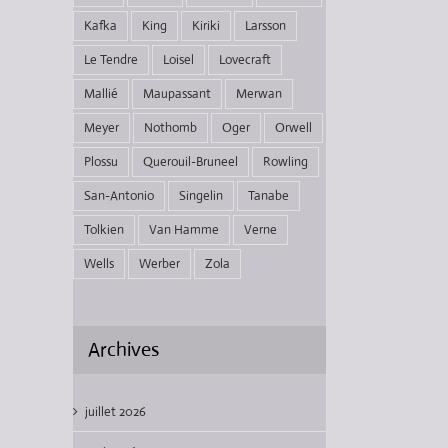
Kafka
King
Kiriki
Larsson
Le Tendre
Loisel
Lovecraft
Mallié
Maupassant
Merwan
Meyer
Nothomb
Oger
Orwell
Plossu
Querouil-Bruneel
Rowling
San-Antonio
Singelin
Tanabe
Tolkien
Van Hamme
Verne
Wells
Werber
Zola
Archives
juillet 2026