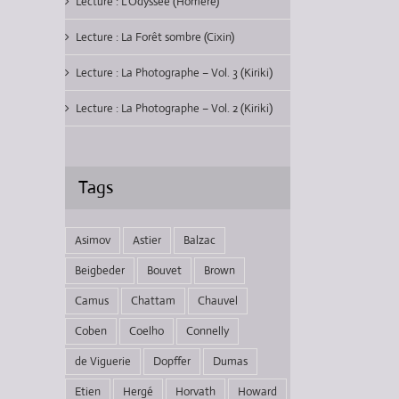
Lecture : L’Odyssée (Homère)
Lecture : La Forêt sombre (Cixin)
Lecture : La Photographe – Vol. 3 (Kiriki)
Lecture : La Photographe – Vol. 2 (Kiriki)
Tags
Asimov
Astier
Balzac
Beigbeder
Bouvet
Brown
Camus
Chattam
Chauvel
Coben
Coelho
Connelly
de Viguerie
Dopffer
Dumas
Etien
Hergé
Horvath
Howard