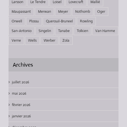
Larsson
Le Tendre
Loisel
Lovecraft
Mallié
Maupassant
Merwan
Meyer
Nothomb
Oger
Orwell
Plossu
Querouil-Bruneel
Rowling
San-Antonio
Singelin
Tanabe
Tolkien
Van Hamme
Verne
Wells
Werber
Zola
Archives
juillet 2026
mai 2026
février 2026
janvier 2026