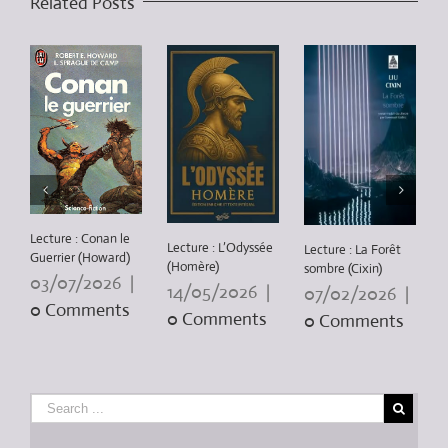
Related Posts
L
Lecture : Conan le
P
Lecture : L’Odyssée
Lecture : La Forêt
Guerrier (Howard)
3
(Homère)
sombre (Cixin)
03/07/2026
|
14/05/2026
|
07/02/2026
|
0 Comments
0 Comments
0 Comments