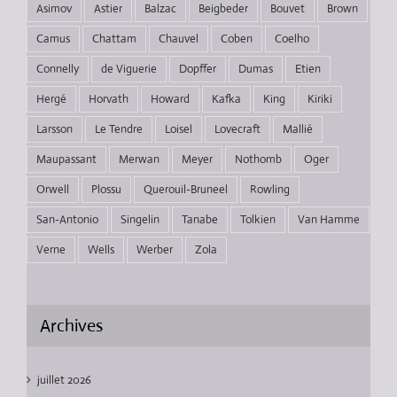
Asimov
Astier
Balzac
Beigbeder
Bouvet
Brown
Camus
Chattam
Chauvel
Coben
Coelho
Connelly
de Viguerie
Dopffer
Dumas
Etien
Hergé
Horvath
Howard
Kafka
King
Kiriki
Larsson
Le Tendre
Loisel
Lovecraft
Mallié
Maupassant
Merwan
Meyer
Nothomb
Oger
Orwell
Plossu
Querouil-Bruneel
Rowling
San-Antonio
Singelin
Tanabe
Tolkien
Van Hamme
Verne
Wells
Werber
Zola
Archives
juillet 2026