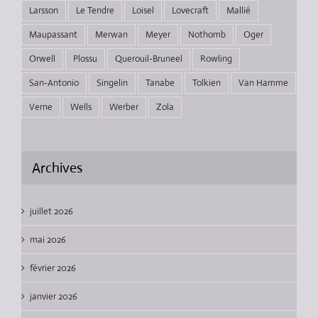
Larsson
Le Tendre
Loisel
Lovecraft
Mallié
Maupassant
Merwan
Meyer
Nothomb
Oger
Orwell
Plossu
Querouil-Bruneel
Rowling
San-Antonio
Singelin
Tanabe
Tolkien
Van Hamme
Verne
Wells
Werber
Zola
Archives
juillet 2026
mai 2026
février 2026
janvier 2026