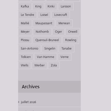
Kafka
King
Kiriki
Larsson
Le Tendre
Loisel
Lovecraft
Mallié
Maupassant
Merwan
Meyer
Nothomb
Oger
Orwell
Plossu
Querouil-Bruneel
Rowling
San-Antonio
Singelin
Tanabe
Tolkien
Van Hamme
Verne
Wells
Werber
Zola
Archives
juillet 2026