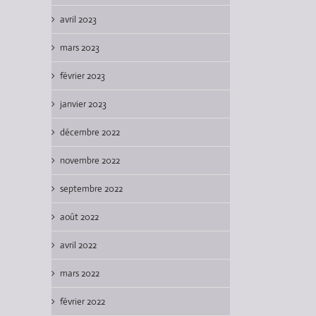
Lectur
avril 2023
Lecture : La Photographe – Vol.
Lecture : La Photographe – Vol.
(Sillor
1 (Kiriki)
2 (Kiriki)
26/
mars 2023
10/01/2026
|
0
25/01/2026
|
0
Com
février 2023
Comments
Comments
janvier 2023
décembre 2022
novembre 2022
septembre 2022
août 2022
avril 2022
mars 2022
février 2022