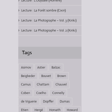
Lecture : L’Odyssée (Homère)
Lecture : La Forêt sombre (Cixin)
Lecture : La Photographe – Vol. 3 (Kiriki)
Lecture : La Photographe – Vol. 2 (Kiriki)
Tags
Asimov
Astier
Balzac
Beigbeder
Bouvet
Brown
Camus
Chattam
Chauvel
Coben
Coelho
Connelly
de Viguerie
Dopffer
Dumas
Etien
Hergé
Horvath
Howard